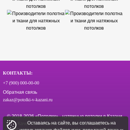
КОНТАКТЫ:
+7 (900) 000‑00-00
Обратная связь
zakaz@potolki-v-kazani.ru
© 2018-
2026
«Потолки» - натяжные потолки в Казани.
Оставаясь на сайте, вы соглашаетесь на
Качество и сервис по ценам производителя
Сайт носит исключительно информационный характер. Опубликованная