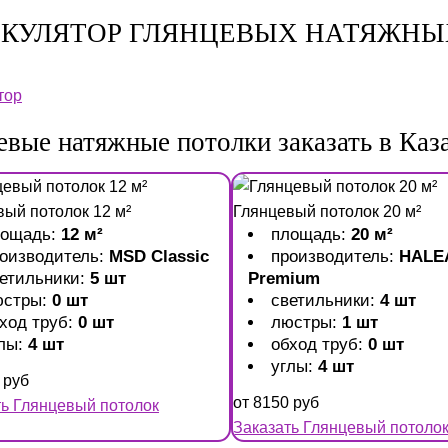
КУЛЯТОР ГЛЯНЦЕВЫХ НАТЯЖНЫ
тор
евые натяжные потолки заказать в Каз
вый потолок 12 м²
Глянцевый потолок 20 м²
лощадь:
12 м²
площадь:
20 м²
оизводитель:
MSD Classic
производитель:
HALE
етильники:
5 шт
Premium
юстры:
0 шт
светильники:
4 шт
ход труб:
0 шт
люстры:
1 шт
лы:
4 шт
обход труб:
0 шт
углы:
4 шт
руб
от
8150
руб
ть Глянцевый потолок
Заказать Глянцевый потоло