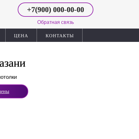
+7(900)
000‑00-00
Обратная связь
ЦЕНА
КОНТАКТЫ
азани
потолки
цены