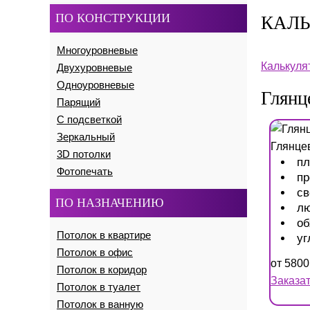
ПО КОНСТРУКЦИИ
КАЛЬ
Многоуровневые
Калькуля
Двухуровневые
Одноуровневые
Глянц
Парящий
С подсветкой
Зеркальный
Глянце
3D потолки
п
Фотопечать
пр
св
ПО НАЗНАЧЕНИЮ
л
об
Потолок в квартире
уг
Потолок в офис
от
5800
Потолок в коридор
Заказа
Потолок в туалет
Потолок в ванную