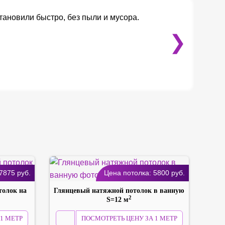
тановили быстро, без пыли и мусора.
❯
7875
руб.
Цена потолка:
5800
руб.
толок на
Глянцевый натяжной потолок в ванную
2
S=12 м
1 МЕТР
ПОСМОТРЕТЬ ЦЕНУ ЗА 1 МЕТР