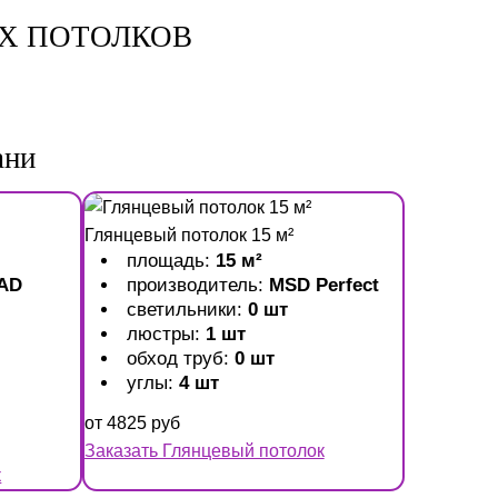
Х ПОТОЛКОВ
ани
Глянцевый потолок 15 м²
площадь:
15 м²
AD
производитель:
MSD Perfect
светильники:
0 шт
люстры:
1 шт
обход труб:
0 шт
углы:
4 шт
от
4825
руб
Заказать Глянцевый потолок
к